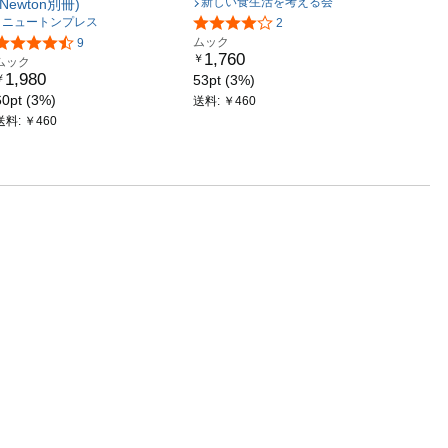
新しい食生活を考える会
(Newton別冊)
ニュートンプレス
2
ムック
9
1,760
￥
ムック
1,980
￥
53pt (3%)
60pt (3%)
送料: ￥460
送料: ￥460