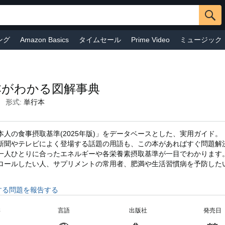
ング
Amazon Basics
タイムセール
Prime Video
ミュージック
mazonファッション
おもちゃ&ホビー
ドラッグストア
お手頃価
ア
Audible
ペットフード・ペット用品
Amazonで売る
ベビー
本がわかる図解事典
形式:
単行本
人の食事摂取基準(2025年版)」をデータベースとした、実用ガイド。
新聞やテレビによく登場する話題の用語も、この本があればすぐ問題解
一人ひとりに合ったエネルギーや各栄養素摂取基準が一目でわかります
ロールしたい人、サプリメントの常用者、肥満や生活習慣病を予防した
する問題を報告する
さ
言語
出版社
発売日