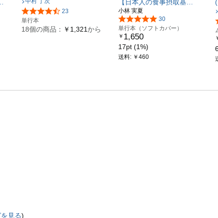
中村 丁次
ン
【日本人の食事摂取基準
小林 実夏
23
2025年版対応】
30
単行本
単行本（ソフトカバー）
18個の商品：
￥1,321
から
1,650
￥
17pt (1%)
送料: ￥460
グを見る
)