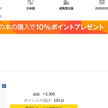
ジ
日本語
成美堂出版
2025/3/1
示
3,300
￥
総額:
ポイントの合計:
100
pt