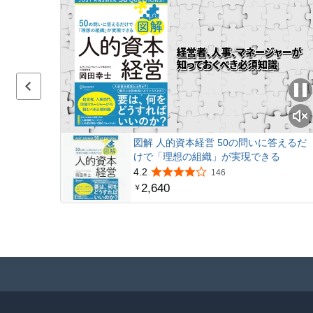
Previous page
図解 人的資本経営 50の問いに答えるだ
けで「理想の組織」が実現できる
4.2
146
2,640
￥