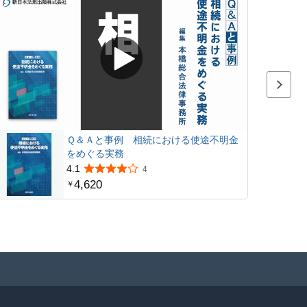
Next p
Ｑ＆Ａと事例 相続における使途不明金
をめぐる実務
4.1
4
4,620
￥