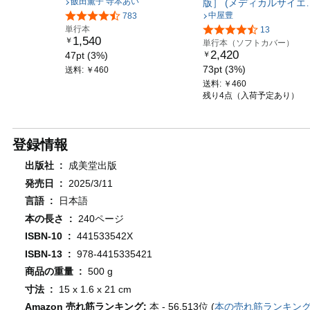
飯田薫子 寺本あい
版］ (メディカルサイエ
中屋豊
783
スシリーズ)
単行本
13
1,540
￥
単行本（ソフトカバー）
2,420
￥
47pt (3%)
73pt (3%)
送料: ￥460
送料: ￥460
残り4点（入荷予定あり）
登録情報
出版社 ‏ : ‎
成美堂出版
発売日 ‏ : ‎
2025/3/11
言語 ‏ : ‎
日本語
本の長さ ‏ : ‎
240ページ
ISBN-10 ‏ : ‎
441533542X
ISBN-13 ‏ : ‎
978-4415335421
商品の重量 ‏ : ‎
500 g
寸法 ‏ : ‎
15 x 1.6 x 21 cm
Amazon 売れ筋ランキング:
本 - 56,513位 (
本の売れ筋ランキン