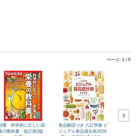
ページ:
1
/
5
次のス
別冊 科学的に正しい栄
食品解説つき 八訂準拠 ビ
養の教科書 改訂第2版
ジュアル食品成分表2026