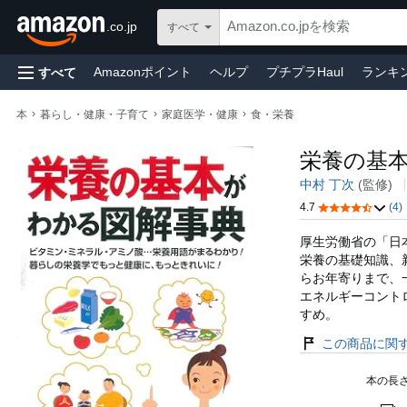
.co.jp
すべて
Amazonポイント
ヘルプ
プチプラHaul
ランキ
すべて
Kindle本
パソコン・周辺機器
ギフトカード
A
›
›
›
本
暮らし・健康・子育て
家庭医学・健康
食・栄養
ビューティー＆パーソナルケア
スポーツ＆アウトド
栄養の基
中村 丁次
(監修)
4.7
(4)
厚生労働省の「日本
栄養の基礎知識、
らお年寄りまで、
エネルギーコント
すめ。
この商品に関
本の長