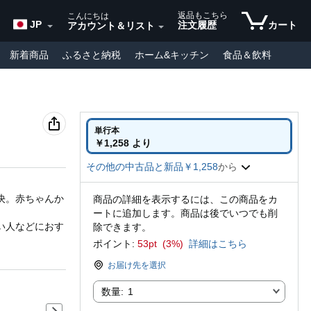
返品もこちら
こんにちは
JP
注文履歴
カート
アカウント＆リスト
新着商品
ふるさと納税
ホーム&キッチン
食品＆飲料
格の海外ブランド
DIY・工具
車＆バイク
&マタニティ
定期おトク便
Amazon海外ダイレクト
本
単行本
￥1,258 より
その他の中古品と新品￥1,258
から
決。赤ちゃんか
商品の詳細を表示するには、この商品をカ
。
ートに追加します。商品は後でいつでも削
い人などにおす
除できます。
ポイント:
53pt (3%)
詳細はこちら
お届け先を選択
数量:
数量:
1