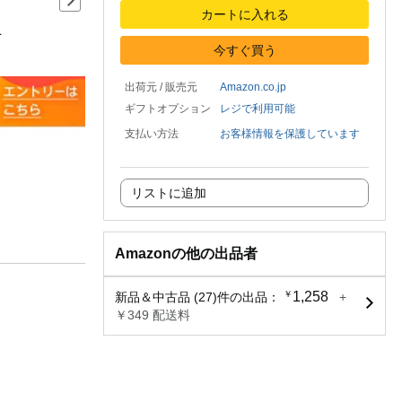
商品の詳細の次のスライド
カートに入れる
1
今すぐ買う
出荷元 / 販売元
Amazon.co.jp
ギフトオプション
レジで利用可能
支払い方法
お客様情報を保護しています
リストに追加
Amazonの他の出品者
￥
1,258
新品＆中古品 (27)件の出品：
+
￥349 配送料