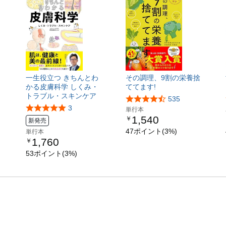
一生役立つ きちんとわ
その調理、9割の栄養捨
かる皮膚科学 しくみ・
ててます!
トラブル・スキンケア
535
3
単行本
1,540
￥
新発売
47ポイント(3%)
単行本
1,760
￥
53ポイント(3%)