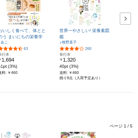
次のス
おいしく食べて、体とと
世界一やさしい! 栄養素図
のう まいにちの栄養学
鑑
あこ
牧野直子
63
260
単行本
単行本
1,694
1,320
￥
￥
51pt (3%)
40pt (3%)
送料: ￥460
送料: ￥460
残り9点（入荷予定あり）
ページ
1
/
5