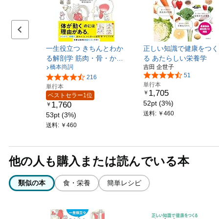
前のスライドセット
一生役立つ きちんとわか
正しい知識で健康をつく
る解剖学 筋肉・骨・から
る あたらしい栄養学
橋本尚詞
吉田 企世子
だのしくみ
51
216
単行本
単行本
1,705
￥
ベストセラー1位
52pt (3%)
1,760
￥
送料: ￥460
53pt (3%)
送料: ￥460
他の人も購入または読んでいる本
類似の本
食・栄養
簡単レシピ