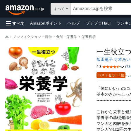
.co.jp
すべて
Amazonポイント
ヘルプ
プチプラHaul
ランキ
すべて
食品＆飲料
ギフトカード
パソコン・周辺機器
›
›
›
›
本
ノンフィクション
科学
食品・栄養学
栄養科学
ビューティー＆パーソナルケア
スポーツ＆アウトド
一生役立つ
飯田薫子 寺本あい
4.3
(78
ベストセラー1位
- 
「体にいい」のに
基本のきからしっ
-----------------------
これから栄養と健
栄養学の基礎知識
マンガと図解を多
マンガでは2匹の