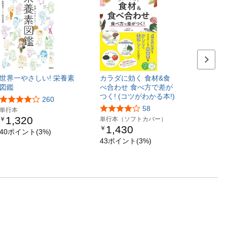
Next p
世界一やさしい! 栄養素
カラダに効く 食材&食
図鑑
べ合わせ 食べ方で差が
つく! (コツがわかる本!)
260
58
単行本
1,320
￥
単行本（ソフトカバー）
1,430
￥
40ポイント(3%)
43ポイント(3%)