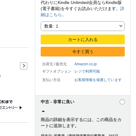
代わりにKindle Unlimited会員ならKindle版
(電子書籍)を今すぐお読みいただけます。
詳
細はこちら。
数量:
数量:
1
カートに入れる
今すぐ買う
出荷元 / 販売元
Amazon.co.jp
商品の詳細の次のスライド
ギフトオプション
レジで利用可能
3
支払い方法
お客様情報を保護しています
中古 - 非常に良い
-
商品の詳細を表示するには、この商品をカ
ートに追加します。