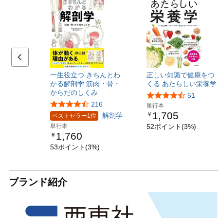
Previous page
一生役立つ きちんとわ
正しい知識で健康をつ
かる解剖学 筋肉・骨・
くる あたらしい栄養学
からだのしくみ
51
216
単行本
1,705
￥
解剖学
ベストセラー1位
単行本
52ポイント(3%)
1,760
￥
53ポイント(3%)
ブランド紹介