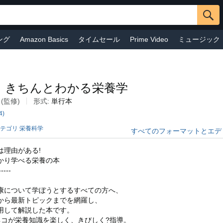
ング
Amazon Basics
タイムセール
Prime Video
ミュージック
Amazonファッション
おもちゃ&ホビー
ドラッグストア
お手頃
ア
Audible
ペットフード・ペット用品
Amazonで売る
ベビー
 きちんとわかる栄養学
(監修)
形式:
単行本
4)
カテゴリ 栄養科学
すべてのフォーマットとエデ
は理由がある!
かり学べる栄養の本
-----
康について学ぼうとするすべての方へ、
から最新トピックまでを網羅し、
用して解説した本です。
ネコが栄養知識を楽しく、きびしく?指導。