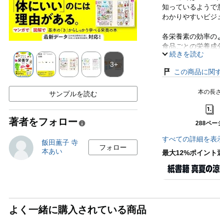
知っているようで
わかりやすいビジ
各栄養素の効率の
食品ごとの栄養成
続きを読む
栄養知識を毎日の
3+
この商品に関
各栄養素の摂取基
さまざまな食品の
本の長
サンプルを読む
役立つ最新データ
栄養事典としても
著者をフォロー
288ペー
すべての詳細を表
飯田薫子 寺
フォロー
本あい
最大12%ポイント
よく一緒に購入されている商品