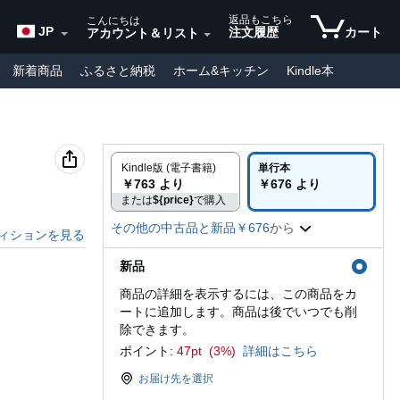
返品もこちら
こんにちは
JP
注文履歴
カート
アカウント＆リスト
新着商品
ふるさと納税
ホーム&キッチン
Kindle本
価格の海外ブランド
DIY・工具
車＆バイク
&マタニティ
定期おトク便
Amazon海外ダイレクト
Kindle版 (電子書籍)
単行本
￥763 より
￥676 より
または
${price}
で購入
その他の中古品と新品￥676
から
ィションを見る
新品
商品の詳細を表示するには、この商品をカ
ートに追加します。商品は後でいつでも削
除できます。
ポイント:
47pt (3%)
詳細はこちら
お届け先を選択