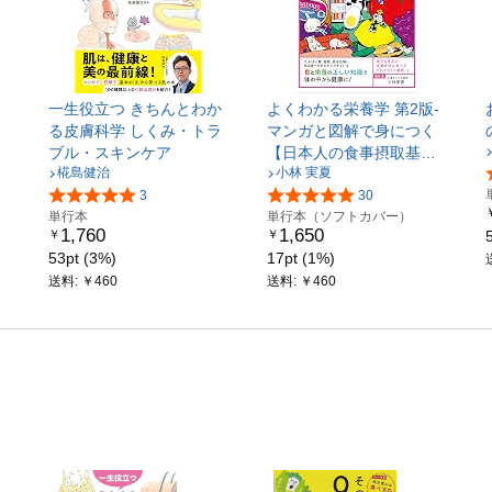
一生役立つ きちんとわか
よくわかる栄養学 第2版-
る皮膚科学 しくみ・トラ
マンガと図解で身につく
ブル・スキンケア
【日本人の食事摂取基準
椛島健治
小林 実夏
2025年版対応】
3
30
単行本
単行本（ソフトカバー）
1,760
1,650
￥
￥
53pt (3%)
17pt (1%)
送料: ￥460
送料: ￥460