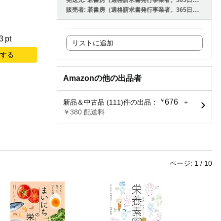
発送元:
若書房（適格請求書発行事業者。365日発送可能。土日祝も届く配送方法で対応）
販売者:
若書房（適格請求書発行事業者。365日発送可能。土日祝も届く配送方法で対応）
3
pt
リストに追加
加する
Amazonの他の出品者
￥
676
新品＆中古品 (111)件の出品：
+
￥380 配送料
ページ:
1
/
10