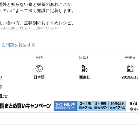
意外と知らない食と栄養のあれこれが
ュアルによって深く知識に定着します。
よい食べ方、症状別のおすすめレシピ、
分や栄養を逃さない調理法など、
ごはんに活かすための情報もたっぷり!
する問題を報告する
準や、各栄養素を多く含む食品リスト、
栄養成分の含有量など
さ
言語
出版社
発売日
も満載しており、
ご活用いただけます。
ジ
日本語
西東社
2019/6/1
示
還元: